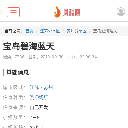
Toggle
navigation
当前位置：
首页
江苏分享区
苏州分享区
宝岛碧海蓝天
宝岛碧海蓝天
阅读：2736
日期：2019-09-30
时间：22:06:34
基础信息
城市区域：
江苏
-
苏州
信息种类：
洗浴场所
信息来源：
自己开发
小姐数量：
7－8
小姐年龄：
25以上