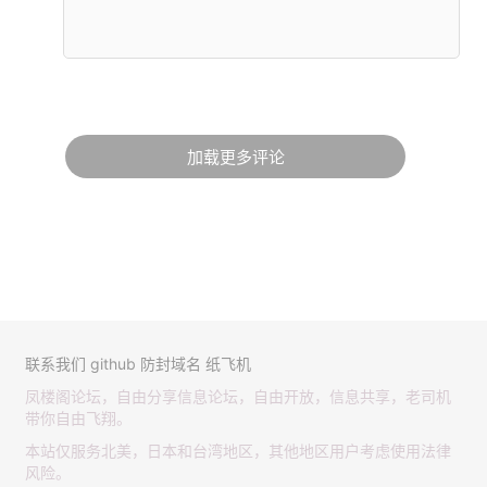
加载更多评论
联系我们
github
防封域名
纸飞机
凤楼阁论坛，自由分享信息论坛，自由开放，信息共享，老司机
带你自由飞翔。
本站仅服务北美，日本和台湾地区，其他地区用户考虑使用法律
风险。