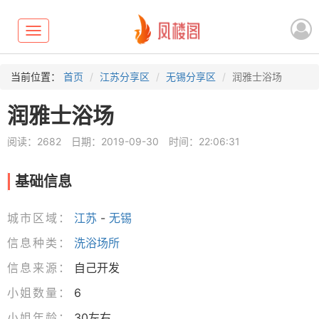
Toggle
navigation
当前位置：
首页
江苏分享区
无锡分享区
润雅士浴场
润雅士浴场
阅读：2682
日期：2019-09-30
时间：22:06:31
基础信息
城市区域：
江苏
-
无锡
信息种类：
洗浴场所
信息来源：
自己开发
小姐数量：
6
小姐年龄：
30左右