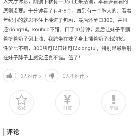
入大厅休息，刚躺下就有一少妇上来搭讪，本着多看看的
原则没要。十分钟看了有4-5个，直到有一个胸大的、看着
年纪小的就忍不住上楼进了包厢，最后还至口300，并且
还xiongtui。kouhuo不错，口了10分钟，最后让妹子平躺
着挤着奶子倒上油，我跨坐在妹子身上插着奶子出的货。
性价比不错，300块可以口还可以xiongtui，特别是最后射
在妹子脖子上感觉还真不错。值了！
0
人推荐 >
0
人不推荐 >
收藏
打赏
举报
评论