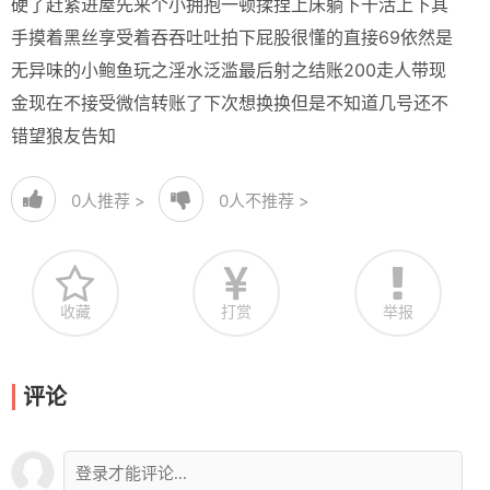
硬了赶紧进屋先来个小拥抱一顿揉捏上床躺下干活上下其
手摸着黑丝享受着吞吞吐吐拍下屁股很懂的直接69依然是
无异味的小鲍鱼玩之淫水泛滥最后射之结账200走人带现
金现在不接受微信转账了下次想换换但是不知道几号还不
错望狼友告知
0
人推荐 >
0
人不推荐 >
收藏
打赏
举报
评论