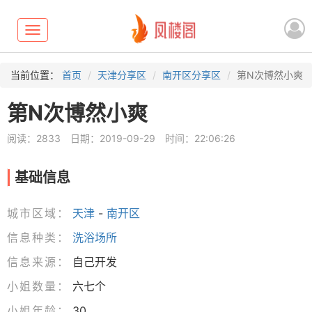
Toggle
navigation
当前位置：
首页
天津分享区
南开区分享区
第N次博然小爽
第N次博然小爽
阅读：2833
日期：2019-09-29
时间：22:06:26
基础信息
城市区域：
天津
-
南开区
信息种类：
洗浴场所
信息来源：
自己开发
小姐数量：
六七个
小姐年龄：
30