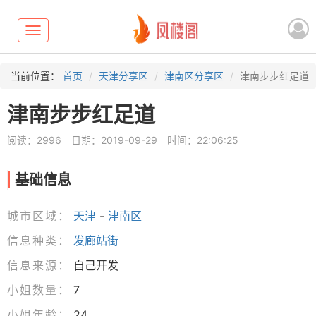
Toggle
navigation
当前位置：
首页
天津分享区
津南区分享区
津南步步红足道
津南步步红足道
阅读：2996
日期：2019-09-29
时间：22:06:25
基础信息
城市区域：
天津
-
津南区
信息种类：
发廊站街
信息来源：
自己开发
小姐数量：
7
小姐年龄：
24