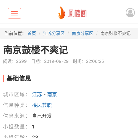
Toggle
navigation
当前位置：
首页
江苏分享区
南京分享区
南京鼓楼不爽记
南京鼓楼不爽记
阅读：2599
日期：2019-09-29
时间：22:06:25
基础信息
城市区域：
江苏
-
南京
信息种类：
楼凤兼职
信息来源：
自己开发
小姐数量：
1
小姐年龄：
28