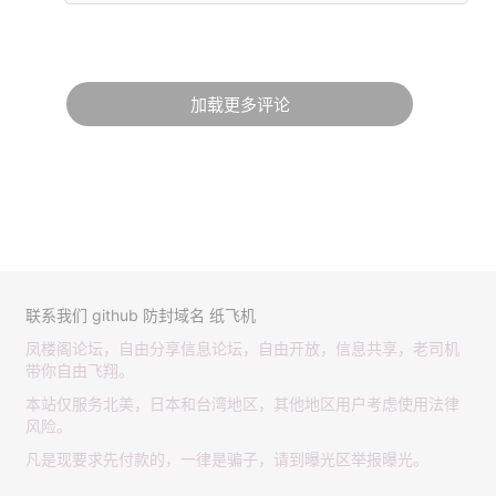
加载更多评论
联系我们
github
防封域名
纸飞机
凤楼阁论坛，自由分享信息论坛，自由开放，信息共享，老司机
带你自由飞翔。
本站仅服务北美，日本和台湾地区，其他地区用户考虑使用法律
风险。
凡是现要求先付款的，一律是骗子，请到曝光区举报曝光。