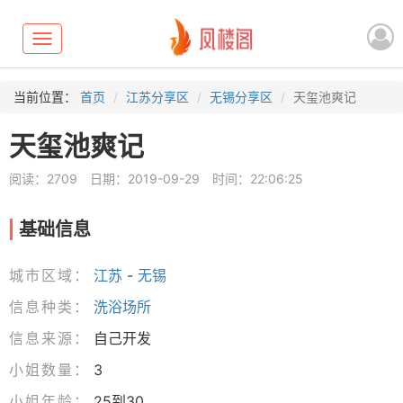
Toggle
navigation
当前位置：
首页
江苏分享区
无锡分享区
天玺池爽记
天玺池爽记
阅读：2709
日期：2019-09-29
时间：22:06:25
基础信息
城市区域：
江苏
-
无锡
信息种类：
洗浴场所
信息来源：
自己开发
小姐数量：
3
小姐年龄：
25到30