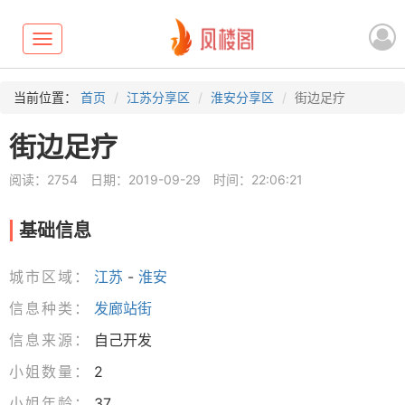
Toggle
navigation
当前位置：
首页
江苏分享区
淮安分享区
街边足疗
街边足疗
阅读：2754
日期：2019-09-29
时间：22:06:21
基础信息
城市区域：
江苏
-
淮安
信息种类：
发廊站街
信息来源：
自己开发
小姐数量：
2
小姐年龄：
37