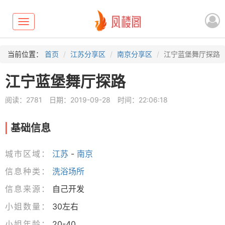
Toggle
navigation
当前位置：
首页
江苏分享区
南京分享区
江宁蓝堡舞厅探路
江宁蓝堡舞厅探路
阅读：2781
日期：2019-09-28
时间：22:06:18
基础信息
城市区域：
江苏
-
南京
信息种类：
洗浴场所
信息来源：
自己开发
小姐数量：
30左右
小姐年龄：
20-40