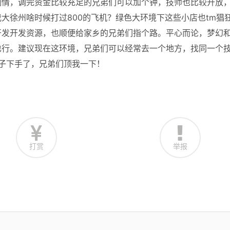
调情，调完资金比较充足的兄弟们可以加个钟，技师也比较开放
大徐州啥时候打过800的飞机？绿色大环境下这些小店也tm猖
开发开发资源，也顺便给家乡的兄弟们指个路。平心而论，梦幻
也行。建议现在这环境，兄弟们可以经常去一个地方，找同一个
子下手了，兄弟们顶我一下！
打赏
举报