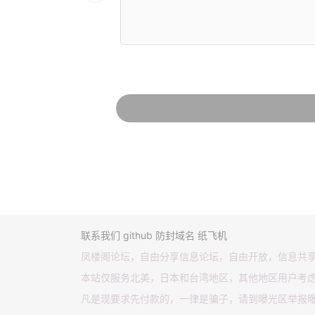
联系我们
github
防封域名
纸飞机
凤楼阁论坛，自由分享信息论坛，自由开放，信息共
本站仅服务北美，日本和台湾地区，其他地区用户考
凡是现要求先付款的，一律是骗子，请到曝光区举报