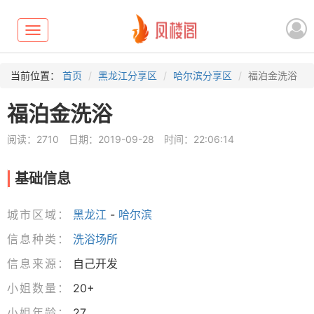
Toggle
navigation
当前位置：
首页
黑龙江分享区
哈尔滨分享区
福泊金洗浴
福泊金洗浴
阅读：2710
日期：2019-09-28
时间：22:06:14
基础信息
城市区域：
黑龙江
-
哈尔滨
信息种类：
洗浴场所
信息来源：
自己开发
小姐数量：
20+
小姐年龄：
27