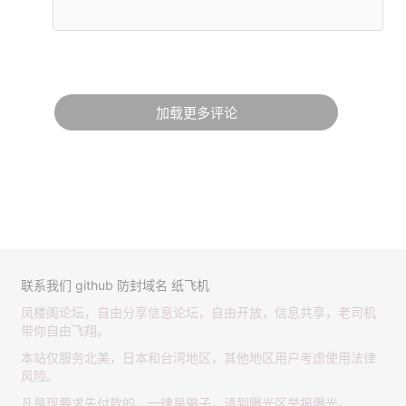
加载更多评论
联系我们
github
防封域名
纸飞机
凤楼阁论坛，自由分享信息论坛，自由开放，信息共享，老司机
带你自由飞翔。
本站仅服务北美，日本和台湾地区，其他地区用户考虑使用法律
风险。
凡是现要求先付款的，一律是骗子，请到曝光区举报曝光。