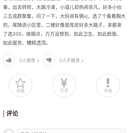
事，出去转转，大路冷清，小道儿却热闹非凡，好多小伙
三五成群聚集，问了一下，大妈说有俩xj，选了个看着胸大
的，尾随进小区里，二楼好像是库房好多大箱子，来都来
了选200，做细点，万万没想到，如此卫生、如此颜值、
如此服务、糟糕透顶。
0
人推荐 >
0
人不推荐 >
收藏
打赏
举报
评论