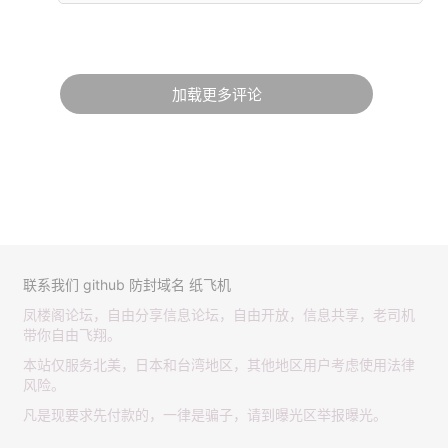
加载更多评论
联系我们
github
防封域名
纸飞机
凤楼阁论坛，自由分享信息论坛，自由开放，信息共享，老司机
带你自由飞翔。
本站仅服务北美，日本和台湾地区，其他地区用户考虑使用法律
风险。
凡是现要求先付款的，一律是骗子，请到曝光区举报曝光。