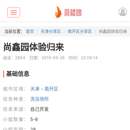
Toggle
navigation
当前位置：
首页
天津分享区
南开区分享区
尚鑫园体验归来
尚鑫园体验归来
阅读：2864
日期：2019-09-28
时间：22:06:14
基础信息
城市区域：
天津
-
南开区
信息种类：
洗浴场所
信息来源：
自己开发
小姐数量：
5-6
小姐年龄：
28