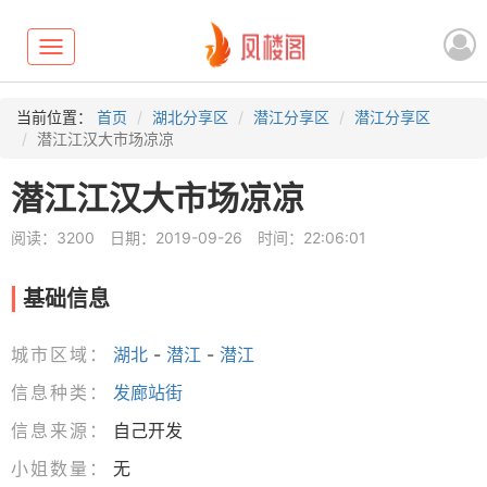
Toggle
navigation
当前位置：
首页
湖北分享区
潜江分享区
潜江分享区
潜江江汉大市场凉凉
潜江江汉大市场凉凉
阅读：3200
日期：2019-09-26
时间：22:06:01
基础信息
城市区域：
湖北
-
潜江
-
潜江
信息种类：
发廊站街
信息来源：
自己开发
小姐数量：
无