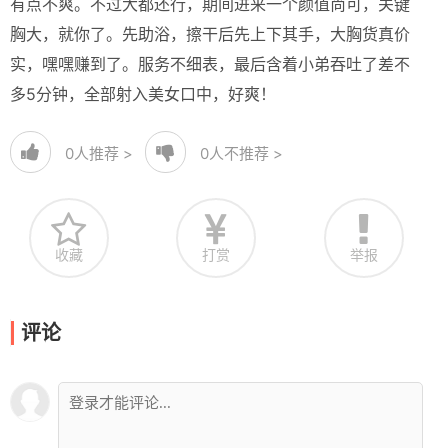
有点不爽。不过大都还行，期间进来一个颜值尚可，关键
胸大，就你了。先助浴，擦干后先上下其手，大胸货真价
实，嘿嘿赚到了。服务不细表，最后含着小弟吞吐了差不
多5分钟，全部射入美女口中，好爽！
0
人推荐 >
0
人不推荐 >
收藏
打赏
举报
评论