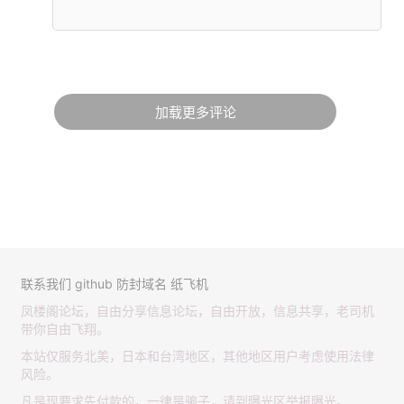
加载更多评论
联系我们
github
防封域名
纸飞机
凤楼阁论坛，自由分享信息论坛，自由开放，信息共享，老司机
带你自由飞翔。
本站仅服务北美，日本和台湾地区，其他地区用户考虑使用法律
风险。
凡是现要求先付款的，一律是骗子，请到曝光区举报曝光。