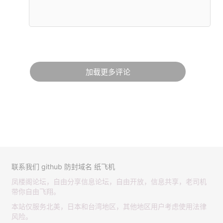
加载更多评论
联系我们
github
防封域名
纸飞机
凤楼阁论坛，自由分享信息论坛，自由开放，信息共享，老司机
带你自由飞翔。
本站仅服务北美，日本和台湾地区，其他地区用户考虑使用法律
风险。