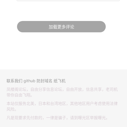
加载更多评论
联系我们
github
防封域名
纸飞机
凤楼阁论坛，自由分享信息论坛，自由开放，信息共享，老司机
带你自由飞翔。
本站仅服务北美，日本和台湾地区，其他地区用户考虑使用法律
风险。
凡是现要求先付款的，一律是骗子，请到曝光区举报曝光。