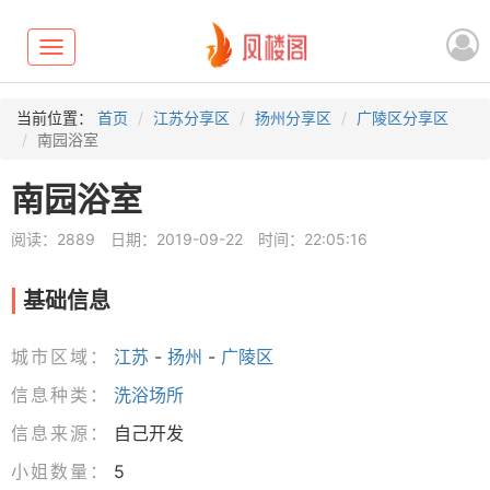
Toggle
navigation
当前位置：
首页
江苏分享区
扬州分享区
广陵区分享区
南园浴室
南园浴室
阅读：2889
日期：2019-09-22
时间：22:05:16
基础信息
城市区域：
江苏
-
扬州
-
广陵区
信息种类：
洗浴场所
信息来源：
自己开发
小姐数量：
5