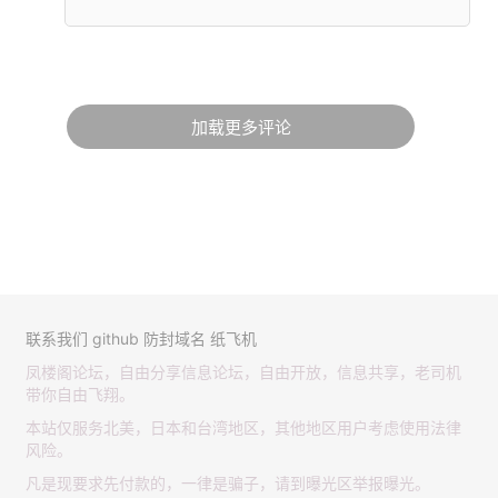
加载更多评论
联系我们
github
防封域名
纸飞机
凤楼阁论坛，自由分享信息论坛，自由开放，信息共享，老司机
带你自由飞翔。
本站仅服务北美，日本和台湾地区，其他地区用户考虑使用法律
风险。
凡是现要求先付款的，一律是骗子，请到曝光区举报曝光。