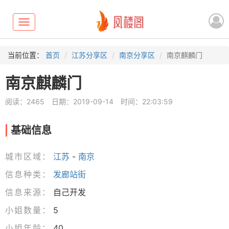
Toggle
navigation
当前位置：
首页
江苏分享区
南京分享区
南京麒麟门
南京麒麟门
阅读：2465
日期：2019-09-14
时间：22:03:59
基础信息
城市区域：
江苏
-
南京
信息种类：
发廊站街
信息来源：
自己开发
小姐数量：
5
小姐年龄：
40