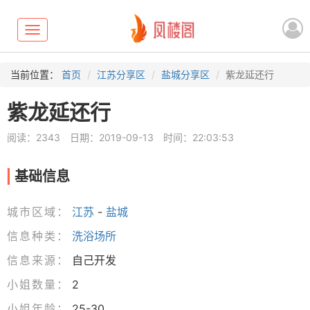
Toggle
navigation
当前位置：
首页
江苏分享区
盐城分享区
紫龙延还行
紫龙延还行
阅读：2343
日期：2019-09-13
时间：22:03:53
基础信息
城市区域：
江苏
-
盐城
信息种类：
洗浴场所
信息来源：
自己开发
小姐数量：
2
小姐年龄：
25-30