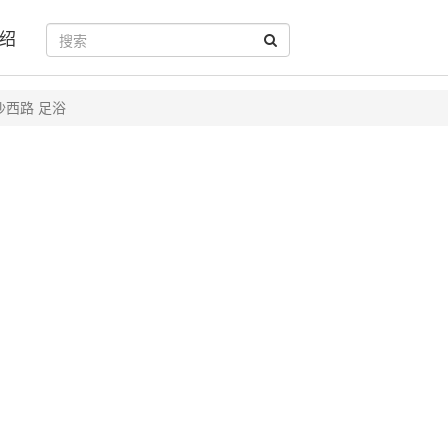
绍
沙西路 足浴