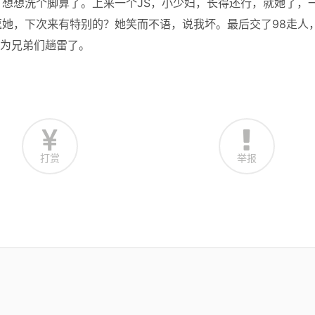
想想洗个脚算了。上来一个JS，小少妇，长得还行，就她了，
她，下次来有特别的？她笑而不语，说我坏。最后交了98走人
是为兄弟们趟雷了。
打赏
举报