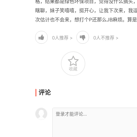
格，结果都是绿色环保项目，觉得没什么搞头，
瞎聊，妹子笑嘻嘻，挺开心，让我下次来，我逗
次估计也不会来，想打个P还那么JB麻烦。算
0
人推荐 >
0
人不推荐 >
收藏
评论