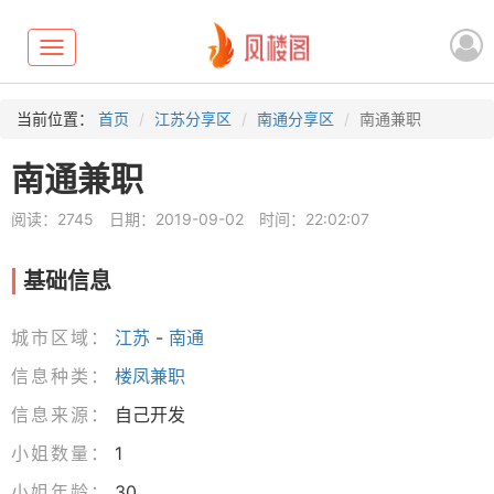
Toggle
navigation
当前位置：
首页
江苏分享区
南通分享区
南通兼职
南通兼职
阅读：2745
日期：2019-09-02
时间：22:02:07
基础信息
城市区域：
江苏
-
南通
信息种类：
楼凤兼职
信息来源：
自己开发
小姐数量：
1
小姐年龄：
30