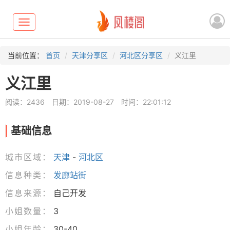
Toggle
navigation
当前位置：
首页
天津分享区
河北区分享区
义江里
义江里
阅读：2436
日期：2019-08-27
时间：22:01:12
基础信息
城市区域：
天津
-
河北区
信息种类：
发廊站街
信息来源：
自己开发
小姐数量：
3
小姐年龄：
30-40