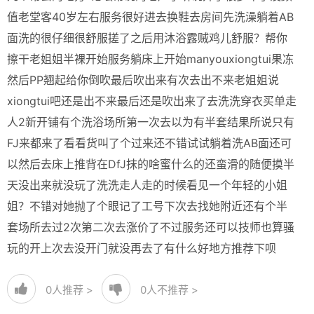
值老堂客40岁左右服务很好进去换鞋去房间先洗澡躺着AB
面洗的很仔细很舒服搓了之后用沐浴露贼鸡儿舒服？帮你
擦干老姐姐半裸开始服务躺床上开始manyouxiongtui果冻
然后PP翘起给你倒吹最后吹出来有次去出不来老姐姐说
xiongtui吧还是出不来最后还是吹出来了去洗洗穿衣买单走
人2新开铺有个洗浴场所第一次去以为有半套结果所说只有
FJ来都来了看看货叫了个过来还不错试试躺着洗AB面还可
以然后去床上推背在DfJ抹的啥蜜什么的还蛮滑的随便摸半
天没出来就没玩了洗洗走人走的时候看见一个年轻的小姐
姐？不错对她抛了个眼记了工号下次去找她附近还有个半
套场所去过2次第二次去涨价了不过服务还可以技师也算骚
玩的开上次去没开门就没再去了有什么好地方推荐下呗
0
人推荐 >
0
人不推荐 >