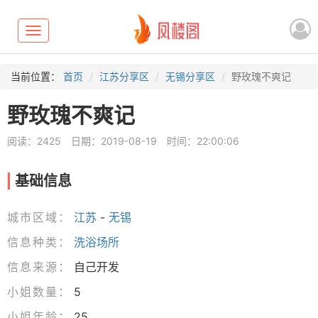
Toggle
navigation
当前位置：
首页
江苏分享区
无锡分享区
野玫瑰不爽记
野玫瑰不爽记
阅读：2425
日期：2019-08-19
时间：22:00:06
基础信息
城市区域：
江苏
-
无锡
信息种类：
洗浴场所
信息来源：
自己开发
小姐数量：
5
小姐年龄：
25