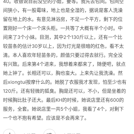
40。收银说目前没空的小姐，要等。我先去包间。包间空
间狭小，有一股霉味，地上也是全湿的，据说是客人洗澡
留在地上的水。有意见淋浴房，不足一个平方，剩下的位
置刚好一个床一个床头柜。一共等了大概有半个小时。中
间来了3个小妹。目测，其中2个130斤以上，还有一个比
较苗条的估计30岁以上，因为灯光是很暗的红色，看不太
清。本人喜欢年轻苗条的，颜值只要过得去就行。完全没
有兴致。后来第4个进来，我想着来都来了，随便吧，就点
她上钟了。长相还可以，胸也蛮大。上来先让我洗澡。然
后xiongtui按摩什么的。她脱了衣服我才发现，怕至少也有
120斤。还有轻微的狐臭。胸是还可以，不小，但是坐着的
时候胸比肚子还大。最后KH的时候，她说店里还有600的
服务，全套。她说店里一共5个小姐，我看了4个，对剩下
一个也不抱有希望。应该是不会再来了。