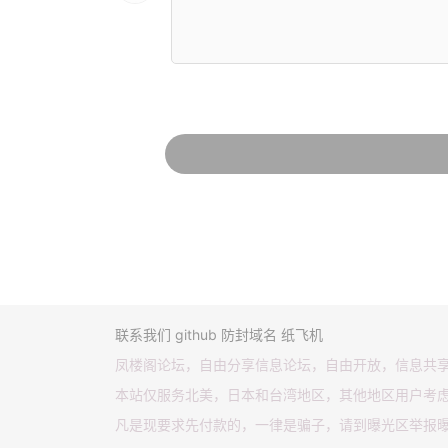
联系我们
github
防封域名
纸飞机
凤楼阁论坛，自由分享信息论坛，自由开放，信息共
本站仅服务北美，日本和台湾地区，其他地区用户考
凡是现要求先付款的，一律是骗子，请到曝光区举报