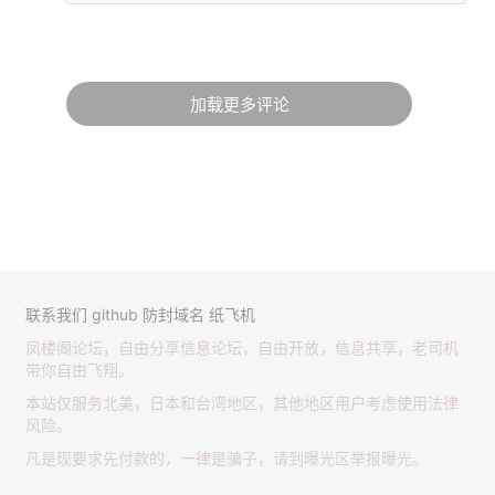
加载更多评论
联系我们
github
防封域名
纸飞机
凤楼阁论坛，自由分享信息论坛，自由开放，信息共享，老司机
带你自由飞翔。
本站仅服务北美，日本和台湾地区，其他地区用户考虑使用法律
风险。
凡是现要求先付款的，一律是骗子，请到曝光区举报曝光。