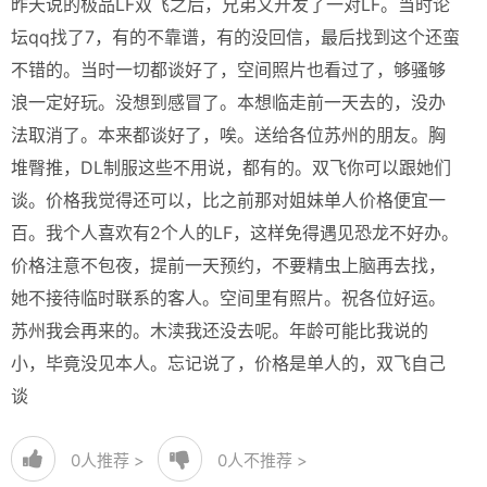
昨天说的极品LF双飞之后，兄弟又开发了一对LF。当时论
坛qq找了7，有的不靠谱，有的没回信，最后找到这个还蛮
不错的。当时一切都谈好了，空间照片也看过了，够骚够
浪一定好玩。没想到感冒了。本想临走前一天去的，没办
法取消了。本来都谈好了，唉。送给各位苏州的朋友。胸
堆臀推，DL制服这些不用说，都有的。双飞你可以跟她们
谈。价格我觉得还可以，比之前那对姐妹单人价格便宜一
百。我个人喜欢有2个人的LF，这样免得遇见恐龙不好办。
价格注意不包夜，提前一天预约，不要精虫上脑再去找，
她不接待临时联系的客人。空间里有照片。祝各位好运。
苏州我会再来的。木渎我还没去呢。年龄可能比我说的
小，毕竟没见本人。忘记说了，价格是单人的，双飞自己
谈
0
人推荐 >
0
人不推荐 >