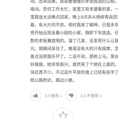
动。出来玩嘛，就是要慢慢的享受挑选的过程
噪动。奈何工作太忙，家里又有老婆看的紧，
里路途太远晚点回家，晚上8点多从杨柳青返回
看，有大片的平房。顿时我来了精神，已我多
旁开始出现坐着小妞的小屋，随即下车挑选，
数的老板兼放哨的。溜了几家，没发现什么让我
元，我瞬间呆住了，难道没有大的只有按摩，
差点没把我乐坏了。二话不说，提枪上马。黑丝
好做做，她非常高兴，竟然来了个她在上面的，
块还真不少。不过这片平房的墙上已经有拆字
杨公路附近，路边小屋。
0
人推荐 >
0
人不推荐 >