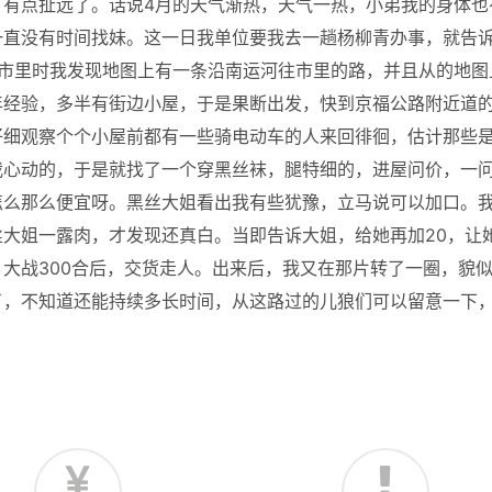
。有点扯远了。话说4月的天气渐热，天气一热，小弟我的身体也
一直没有时间找妹。这一日我单位要我去一趟杨柳青办事，就告
市里时我发现地图上有一条沿南运河往市里的路，并且从的地图
年经验，多半有街边小屋，于是果断出发，快到京福公路附近道
仔细观察个个小屋前都有一些骑电动车的人来回徘徊，估计那些
心动的，于是就找了一个穿黑丝袜，腿特细的，进屋问价，一问
怎么那么便宜呀。黑丝大姐看出我有些犹豫，立马说可以加口。
大姐一露肉，才发现还真白。当即告诉大姐，给她再加20，让
大战300合后，交货走人。出来后，我又在那片转了一圈，貌
了，不知道还能持续多长时间，从这路过的儿狼们可以留意一下