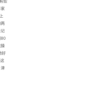
有些
诉家
上
的两
是记
80
我操
她好
似这
，津