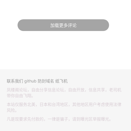
加载更多评论
联系我们
github
防封域名
纸飞机
凤楼阁论坛，自由分享信息论坛，自由开放，信息共享，老司机
带你自由飞翔。
本站仅服务北美，日本和台湾地区，其他地区用户考虑使用法律
风险。
凡是现要求先付款的，一律是骗子，请到曝光区举报曝光。