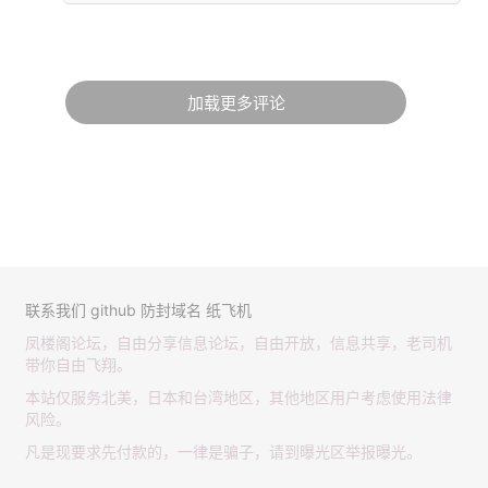
加载更多评论
联系我们
github
防封域名
纸飞机
凤楼阁论坛，自由分享信息论坛，自由开放，信息共享，老司机
带你自由飞翔。
本站仅服务北美，日本和台湾地区，其他地区用户考虑使用法律
风险。
凡是现要求先付款的，一律是骗子，请到曝光区举报曝光。