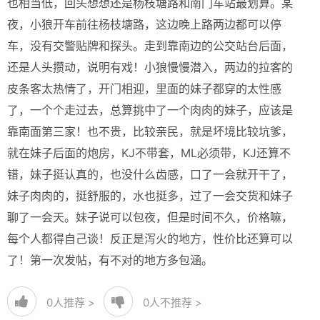
也相当低，回头想想还是杨枝塘路和南门车站最划算。某
夜，小狼开车前往杨枝塘路，这边晚上路两边都可以停
车，没有交警贴牌和探头。走到靠南边的公交站台后面，
还是人头攒动，说明有戏！小狼慢慢潜入，两边的拉客的
皮条客太热情了，开门相迎，里面的妹子都穿的太性感
了，一个个走过去，总算挑中了一个肉肉的妹子，应该是
靠南面第三家！也不贵，比较亲民，就是坏境比较坑爹，
就在妹子后面的炮房，KJ不带套，ML必须带，KJ还算不
错，妹子挺认真的，也没什么齿感，口了一会就开干了，
妹子肉肉的，挺舒服的，水也挺多，过了一会交货和妹子
聊了一会天。妹子说可以包夜，但是时间不久，价格嘛，
每个人都得自己谈！反正是泻火的地方，性价比还算可以
了！第一次发帖，有不对的地方多包涵。
0
人推荐 >
0
人不推荐 >