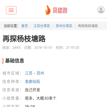
Toggle
navigation
当前位置：
首页
江苏分享区
苏州分享区
再探杨枝塘路
再探杨枝塘路
阅读：2465
日期：2018-10-01
时间：21:19:20
基础信息
城市区域：
江苏
-
苏州
信息种类：
发廊站街
信息来源：
自己开发
小姐数量：
很多，大概30来个
小姐年龄：
18-26