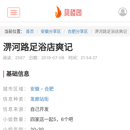
Toggle
navigation
当前位置：
首页
安徽分享区
合肥分享区
淠河路足浴店爽记
淠河路足浴店爽记
阅读：2567
日期：2019-07-08
时间：21:54:27
基础信息
城市区域：
安徽
-
合肥
信息种类：
发廊站街
信息来源：
自己开发
小姐数量：
四家店一起5，6个吧
小姐年龄：
20-30