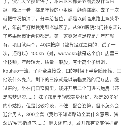
了，没几天全换足浴了，本来以为都是老啊婆没什么兴
趣，晚上一看，都是年轻的小姐姐，颜值都高。去了一次
就把情况摸清了，分享给各位，都是以前临泉路上鸡头带
的，年前严打就换窝到老城区了。从901医院北门往东走过
了苏果超市街两边都是。第一家零起点足疗是几年前就
有，项目就两个，40纯按摩（敲背足踩之类的，试了一
次，还可以）100kb（对，wutaokb就是这个价）店里三
个技师，年龄较大，质量一般般，有个高个子姐姐，
kouhuo一流，子孙全盘接受，口的时候下半身随便搞，其
他没什么亮点。剩下的三家就是以前临泉路的足疗店，搬
过来的，坐在门口窄窗里，谈好开第二个门进去炮房（还
是席梦思哎……）妹子都是年轻貌美身材好，都是20多岁
的小姑娘，但是比较冷淡，不催，配合姿势，但不怎么会
迎合男人，300全套（我也不知道路边全套什么意思，资
深LY留言指点下……）泄火还可以，敢开都有交够保护费