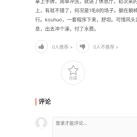
拿上手牌，简单冲洗，就进了休息厅，初次来的
上，有就不错了，何况是1毛8的场子。躺在躺
行。kouhuo，一套程序下来，舒坦。可惜风
息，出去冲个澡，付了水费。
0
人推荐 >
0
人不推荐 >
收藏
评论