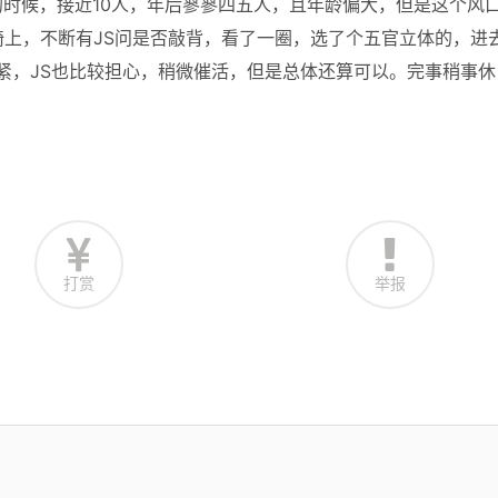
时候，接近10人，年后寥寥四五人，且年龄偏大，但是这个风
椅上，不断有JS问是否敲背，看了一圈，选了个五官立体的，进
头紧，JS也比较担心，稍微催活，但是总体还算可以。完事稍事休
打赏
举报