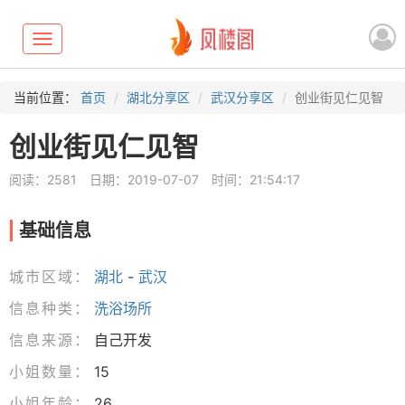
Toggle
navigation
当前位置：
首页
湖北分享区
武汉分享区
创业街见仁见智
创业街见仁见智
阅读：2581
日期：2019-07-07
时间：21:54:17
基础信息
城市区域：
湖北
-
武汉
信息种类：
洗浴场所
信息来源：
自己开发
小姐数量：
15
小姐年龄：
26