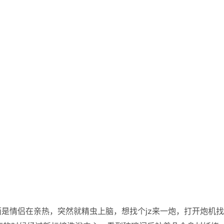
是情侣在亲热，突然就精虫上脑，想找个jz来一炮，打开炮机找