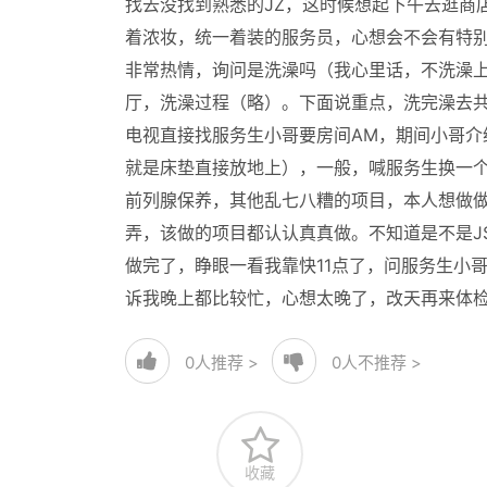
找去没找到熟悉的JZ，这时候想起下午去逛商
着浓妆，统一着装的服务员，心想会不会有特
非常热情，询问是洗澡吗（我心里话，不洗澡
厅，洗澡过程（略）。下面说重点，洗完澡去共
电视直接找服务生小哥要房间AM，期间小哥介
就是床垫直接放地上），一般，喊服务生换一个
前列腺保养，其他乱七八糟的项目，本人想做做
弄，该做的项目都认认真真做。不知道是不是J
做完了，睁眼一看我靠快11点了，问服务生小
诉我晚上都比较忙，心想太晚了，改天再来体
0
人推荐 >
0
人不推荐 >
收藏