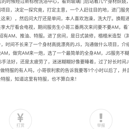
店的时候经过新标榜洗浴中心，看到玻璃门后站着几个身材妖娆
别项目，决定一探究竟，打定主意，一个人赶往目的地，进门服
上这来），然后问大厅还是单间，本人喜欢泡澡，洗大厅。换鞋
享大厅看会电视，期间服务生小哥三番两次来问要不要AM，看
绍有AM、推油、特服。进了房间，是日式装修，榻榻米造型（
，时间不长来了一个身材高挑漂亮的JS，沟通做什么项目，介
AM，做完AM来一炮，选了一个最简单的全身AM，JS服务不
S手法好，还是太疲劳了，迷迷糊糊好像要睡着，过了好长时间J
哥做特服的有人吗，小哥很利索的告诉我要等1个小时以后了，并
检特服，知道这里有特服，也不算白来！
打赏
举报