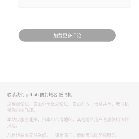
加载更多评论
联系我们
github
防封域名
纸飞机
凤楼阁论坛，自由分享信息论坛，自由开放，信息共享，老司机
带你自由飞翔。
本站仅服务北美，日本和台湾地区，其他地区用户考虑使用法律
风险。
凡是现要求先付款的，一律是骗子，请到曝光区举报曝光。