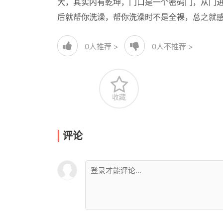
大，其实内有乾坤，门口是一个密码门，从门
后就帮你洗澡，帮你洗澡时不是全裸，总之就
0
人推荐 >
0
人不推荐 >
收藏
评论