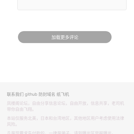
加载更多评论
联系我们
github
防封域名
纸飞机
凤楼阁论坛，自由分享信息论坛，自由开放，信息共享，老司机
带你自由飞翔。
本站仅服务北美，日本和台湾地区，其他地区用户考虑使用法律
风险。
凡是现要求先付款的，一律是骗子，请到曝光区举报曝光。