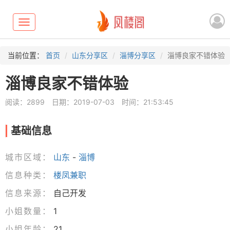
Toggle
navigation
当前位置：
首页
山东分享区
淄博分享区
淄博良家不错体验
淄博良家不错体验
阅读：2899
日期：2019-07-03
时间：21:53:45
基础信息
城市区域：
山东
-
淄博
信息种类：
楼凤兼职
信息来源：
自己开发
小姐数量：
1
小姐年龄：
21