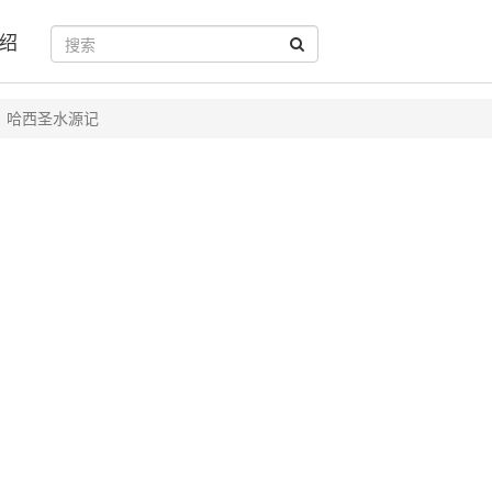
绍
哈西圣水源记