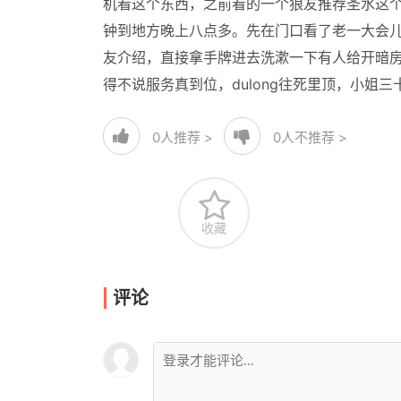
机看这个东西，之前看的一个狼友推荐圣水这个
钟到地方晚上八点多。先在门口看了老一大会
友介绍，直接拿手牌进去洗漱一下有人给开暗
得不说服务真到位，dulong往死里顶，小姐
0
人推荐 >
0
人不推荐 >
收藏
评论