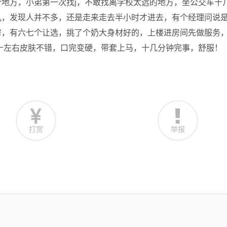
地方，小弟第一次找j，不敢找离学校太远的地方，坐公交车十
儿，发现人并不多，还是走来走去半小时才进去，有个经理问说
房，有六七个让选，挑了个奶大身材好的，上楼进房间先做服务
三十左右皮肤不错，口完变硬，带套上马，十几分钟完事，舒服！
打赏
举报