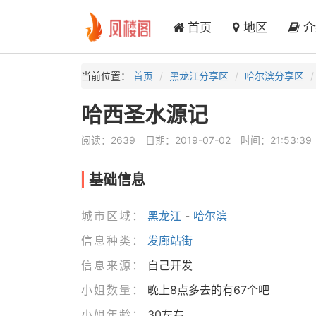
首页
地区
介
当前位置：
首页
黑龙江分享区
哈尔滨分享区
哈西圣水源记
阅读：2639
日期：2019-07-02
时间：21:53:39
基础信息
城市区域：
黑龙江
-
哈尔滨
信息种类：
发廊站街
信息来源：
自己开发
小姐数量：
晚上8点多去的有67个吧
小姐年龄：
30左右