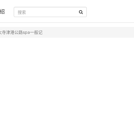
绍
大寺津港公路spa一般记