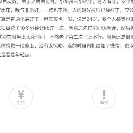
看项目次数。到了之后到前台，小车拉去小区里，有人看守，安全
有水床，暖气非常好，一点也不冷。去的时候技师已经在了，应
颜值算是普通里最好了，但其实也一般，说是24岁，我个人感觉也3
项目花了10多分钟让kb先一次，有点凉先进房间休息会，然后
就别在服务上太花时间，不然老了第二次马上不行。服务还是很
整体感觉一般偏上，没有太惊艳。走的时候司机给加了微信，说
就是看着年轻点。
打赏
举报