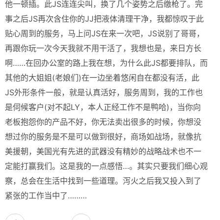
他一顿插。此JS连连尖叫，换了几个姿势之后缴枪了。完
事之后JS再次含住你的JJ把液体清理干净，我都惊叹于此
贴心周到的服务，马上问JS在来一次吧，JS说别了哥哥，
再跟你玩一次今天我就不用干活了，我想也是，来日方长
啊……在回办公室的路上我在想，为什么此JS都要排队，而
其他的大姐姐(老娘们)在一边坐着悠闲自在都没有活，此
JS外形条件一般，就是认真活好，服务周到，我的工作也
是伺候客户(对不起LY，本人正经工作不是鸭哈)，当你向
老板抱怨你的产品不好，你无法卖出很多的时候，你想没
想过你的服务是不是可以做到很好，商场如战场，就像抗
美援朝，美国光有先进的武器没有精妙的战略战术也不一
定能打赢我们。这是我的一点感悟…。其实只要我们细心观
察，总会在生活中找到一些道理。泻火之后我又投入到了
紧张的工作当中了………