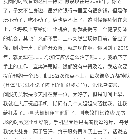
友圈的时候看到这样一段话”假设现在是2089年，你老
了，子女不在身边，虽然你银行卡里面有很多钱，但是你
玩不动了，吃不动了，穿也穿不上了，这时候你瘫倒在床
上，你呼唤上帝给你一个机会，你就要拥有一个健康身体
的机会，其他什么都不要，上帝突然出现你目前，答应了
你，唰地一声，你睁开双眼，就是现在啊，你回到了2019
年，就是现在………你知道应该怎么活了吧……。我放下了
手上的工作，直奔海蒂斯，饭都没有来得及吃，我这次要
提前预约一个JS，此JS每次都点不上，每次很多LY都排队
(具体几号就不说了防止LY们跟我竞争)，迅速冲洗完，一
问服务员我是今天排在第一位，太好了，但是时间上早，
我就在大厅玩起手机，期间有几个大姐姐来骚扰我，让我
给打发了。(叫大姐姐便宜他们了，叫老娘们比较贴切)等
JS的时候这个纠结啊，手机里面也是看着挑逗的片，搞得
我欲火焚身，两手冒汗，终于服务员叫我上去了，话说这