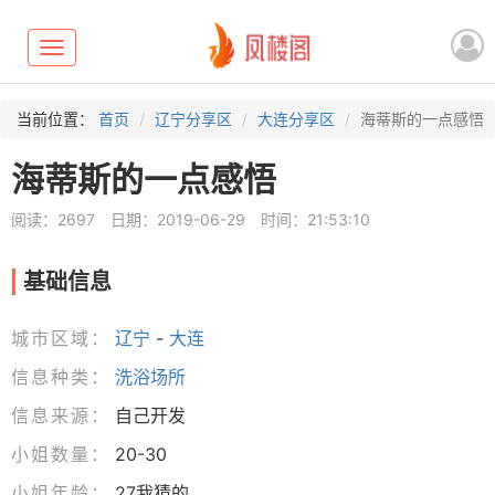
Toggle
navigation
当前位置：
首页
辽宁分享区
大连分享区
海蒂斯的一点感悟
海蒂斯的一点感悟
阅读：2697
日期：2019-06-29
时间：21:53:10
基础信息
城市区域：
辽宁
-
大连
信息种类：
洗浴场所
信息来源：
自己开发
小姐数量：
20-30
小姐年龄：
27我猜的