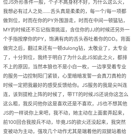
位JS外形条件一般，个子不高身材不好，为什么这么火，
我想必有过人之处……舌头真是柔柔的，每一个/每一项都
做到位，时而在你的PY外围游走，时而在中间一顿猛钻，
MY的时候还不忘记指滑挑逗，含住你的JJ的时候还另外一
个手指按摩你的PY，饱满有肉的舌头吞吐着你的DD。背面
做完之后，翻过来还有一顿dulong钻，太敬业了，太专业
了，十分到位，我终于明白了为什么此JS如此之火，都排
不上的原因，当然本狼也不是小白一枚，一边享受着专业
的服务一边控制阳门紧锁，心里暗暗发誓一会真刀真枪的
时候一定把我最好的感受反馈给你。JS服务的我是尖叫连
连，该到提枪上阵的时候了，带TT的时候JS还说你这怎么
这么粗，我反问他你这是喜欢还是不喜欢，JS也不想其他
JS的一样说你上来吧，我不动，她主动在上面套弄起来，
前100回合我按兵不动，毕竟JS的欲火还没起来，我突然
变被动为主动，强攻几个动作尤其是端着他的双腿站着给