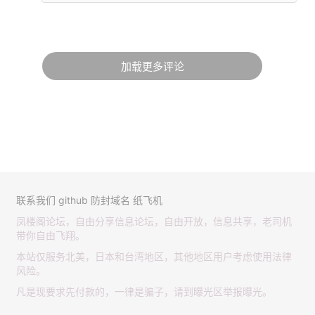
加载更多评论
联系我们
github
防封域名
纸飞机
凤楼阁论坛，自由分享信息论坛，自由开放，信息共享，老司机
带你自由飞翔。
本站仅服务北美，日本和台湾地区，其他地区用户考虑使用法律
风险。
凡是现要求先付款的，一律是骗子，请到曝光区举报曝光。