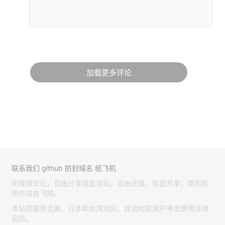
加载更多评论
联系我们
github
防封域名
纸飞机
凤楼阁论坛，自由分享信息论坛，自由开放，信息共享，老司机
带你自由飞翔。
本站仅服务北美，日本和台湾地区，其他地区用户考虑使用法律
风险。