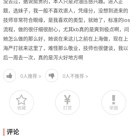
没去过，据说挺贵的，本人只是对油压感兴趣。进入正
题，选妹子，我一般不喜欢退人，凭缘分，没想到进来的
技师非常符合眼缘，是我喜欢的类型，就她了，标准的ios
流程，做的很仔细很耐心，尤其kb真的是爽到极点啊，问
她怎么做的那么好，她说在来这儿之前在上海做，现在上
海严打就来这里了，难怪那么敬业，技师也很健谈，我以
后一周去一次，真的是泻火好地方啊
0
人推荐 >
0
人不推荐 >
收藏
打赏
举报
评论