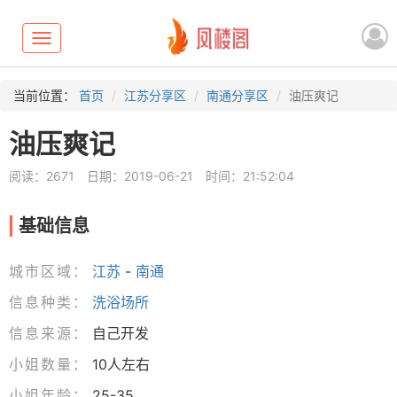
Toggle
navigation
当前位置：
首页
江苏分享区
南通分享区
油压爽记
油压爽记
阅读：2671
日期：2019-06-21
时间：21:52:04
基础信息
城市区域：
江苏
-
南通
信息种类：
洗浴场所
信息来源：
自己开发
小姐数量：
10人左右
小姐年龄：
25-35