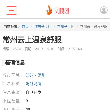
Toggle
navigation
当前位置：
首页
江苏分享区
常州分享区
常州云上温泉舒服
常州云上温泉舒服
阅读：2576
日期：2019-06-19
时间：21:51:49
基础信息
城市区域：
江苏
-
常州
信息种类：
洗浴场所
信息来源：
自己开发
小姐数量：
8
小姐年龄：
28