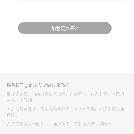
加载更多评论
联系我们
github
防封域名
纸飞机
凤楼阁论坛，自由分享信息论坛，自由开放，信息共享，老司机
带你自由飞翔。
本站仅服务北美，日本和台湾地区，其他地区用户考虑使用法律
风险。
凡是现要求先付款的，一律是骗子，请到曝光区举报曝光。