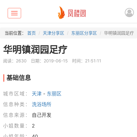
Toggle
navigation
当前位置：
首页
天津分享区
东丽区分享区
华明镇润园足疗
华明镇润园足疗
阅读：2630
日期：2019-06-15
时间：21:51:11
基础信息
城市区域：
天津
-
东丽区
信息种类：
洗浴场所
信息来源：
自己开发
小姐数量：
2
小姐年龄：
40