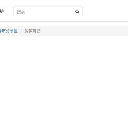
绍
骅市分享区
黄骅爽记