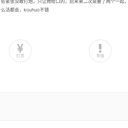
有些紧张没敢打炮，只让她给口的，后来第二次是要了两个一起
活都会，kouhuo不错
打赏
举报