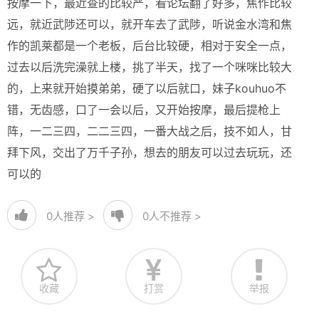
按摩一下，最近查的比较严，看论坛翻了好多，焦作比较
远，就近武陟还可以，就开车去了武陟，听说金水湾和焦
作的凯莱都是一个老板，后台比较硬，相对于安全一点，
过去以后洗完澡就上楼，挑了半天，找了一个咪咪比较大
的，上来就开始摸弟弟，硬了以后就口，妹子kouhuo不
错，无齿感，口了一会以后，又开始按摩，最后提枪上
阵，一二三四，二二三四，一番大战之后，技不如人，甘
拜下风，交出了万千子孙，想去的朋友可以过去玩玩，还
可以的
0
人推荐 >
0
人不推荐 >
收藏
打赏
举报