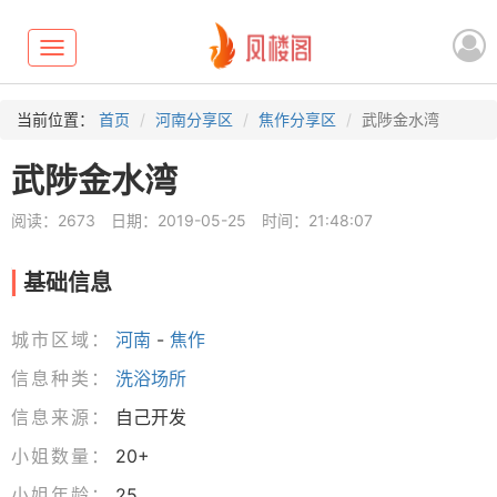
Toggle
navigation
当前位置：
首页
河南分享区
焦作分享区
武陟金水湾
武陟金水湾
阅读：2673
日期：2019-05-25
时间：21:48:07
基础信息
城市区域：
河南
-
焦作
信息种类：
洗浴场所
信息来源：
自己开发
小姐数量：
20+
小姐年龄：
25