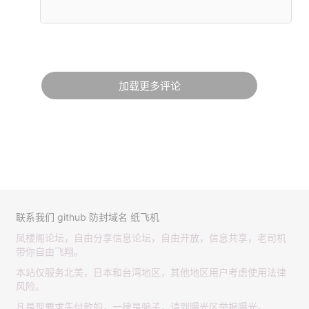
加载更多评论
联系我们
github
防封域名
纸飞机
凤楼阁论坛，自由分享信息论坛，自由开放，信息共享，老司机
带你自由飞翔。
本站仅服务北美，日本和台湾地区，其他地区用户考虑使用法律
风险。
凡是现要求先付款的，一律是骗子，请到曝光区举报曝光。